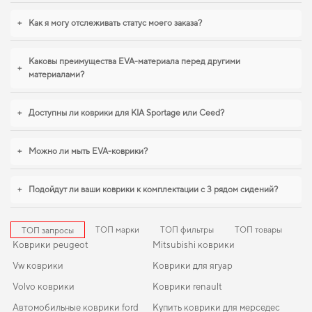
надежно. Сделайте салон более защищённым от грязи и влаги,
купить
коврики для peugeot bipper
становится разумным решением. Когда важна
+
Как я могу отслеживать статус моего заказа?
точная подгонка и аккуратный внешний вид,
коврики в салон для peugeot
605
,
коврики toyota venza
помогают поддерживать чистоту без лишних
усилий. Будем рады и в дальнейшем помогать вам ухаживать за
Каковы преимущества EVA-материала перед другими
+
автомобилем и предлагать только проверенные решения высокого
материалами?
качества.
+
Доступны ли коврики для KIA Sportage или Ceed?
+
Можно ли мыть EVA-коврики?
+
Подойдут ли ваши коврики к комплектации с 3 рядом сидений?
ТОП марки
ТОП фильтры
ТОП товары
ТОП запросы
Коврики peugeot
Mitsubishi коврики
Vw коврики
Коврики для ягуар
Volvo коврики
Коврики renault
Автомобильные коврики ford
Купить коврики для мерседес