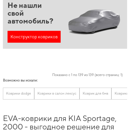
Не нашли
свой
автомобиль?
Конструктор ковриков
Показано с 1 по 139 из 139 (всего страниц: 1)
Возможно вы искали:
Коврики dodge
Коврики в салон лексус
Коврик для бмв
Коврики 
EVA-коврики для KIA Sportage,
2000 - выгодное решение для