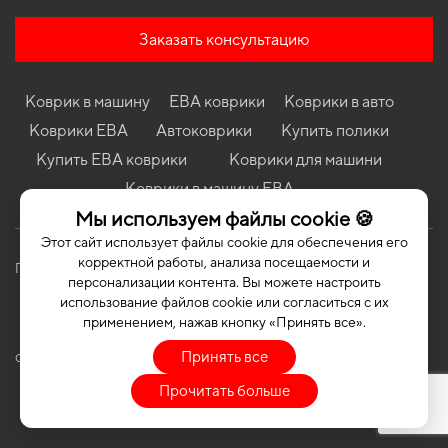
поколение EU Hatchback 3-х дверная
Коврики в салон Ford Focus (C346) 2010-2018 III поколение
Заказать консультацию
USA Sedan
Коврики в салон Ford Transit 2006-2014 VI поколение EU VAN
Коврик в машину
ЕВА коврики
Коврики в авто
Коврики в салон Hyundai Elantra (J2/J3) 1995-2000 II поколение
EU Universal
Коврики ЕВА
Автоковрики
Купить полики
Коврики в салон Nissan Qashqai J11 2013 - 2017 II поколение EU
Купить ЕВА коврики
Коврики для машини
Crossover дорест
Коврики в машину ЕВА
Коврики в салон Fiat Albea 2002-2012 I поколение EU Sedan
Мы используем файлы cookie 🍪
Этот сайт использует файлы cookie для обеспечения его
корректной работы, анализа посещаемости и
Политика конфиденциальности
Публичная оферта
персонализации контента. Вы можете настроить
использование файлов cookie или согласиться с их
применением, нажав кнопку «Принять все».
Принять все
COPYRIGHT | EVASOTA © 2026 | ALL RIGHTS RESERVED
Прочитать больше