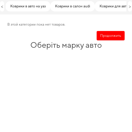
<
>
Коврики в авто на уаз
Коврики в салон audi
Коврики для автомо
В этой категории пока нет товаров.
Продолжить