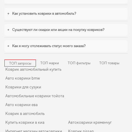
+
Как установить коврики в автомобиль?
+
Существуют ли скидки или акции на покупку ковриков?
+
Как я могу отслеживать статус моего заказа?
ТОП марки
ТОП фильтры
ТОП товары
ТОП запросы
Коврик автомобильный купить
Авто коврики bmw
Коврики для сузуки
Автомобильные коврики тойота
Авто коврики ева
Коврик в автомобиль
Купить коврики в киа
Автоковрики кременчуг
Интернет магазин автоковрики
Коврик nissan