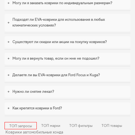
+
Могу ли я заказать коврики по индивидуальным размерам?
Подходят ли EVA-коврики для использования в любых
+
климатических условиях?
+
Существуют ли скидки или акции на покупку ковриков?
+
Могу ли я вернуть товар, если он мне не подошел?
+
Делаете ли вы EVA-коврики для Ford Focus и Kuga?
+
Нужно ли снятие лекал?
+
Как крепятся коврики в Ford?
ТОП марки
ТОП фильтры
ТОП товары
ТОП запросы
Коврики автомобильные хонда