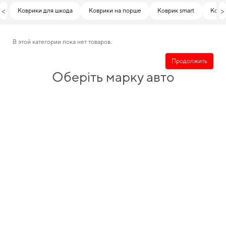
<
>
Коврики для шкода
Коврики на порше
Коврик smart
Ковр
В этой категории пока нет товаров.
Продолжить