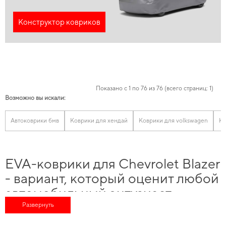
Конструктор ковриков
Показано с 1 по 76 из 76 (всего страниц: 1)
Возможно вы искали:
Автоковрики бмв
Коврики для хендай
Коврики для volkswagen
Ко
EVA-коврики для Chevrolet Blazer
- вариант, который оценит любой
автомобильный энтузиаст
Развернуть
Позаботьтесь о комфорте в дороге,
коврик для машины купить
и в короткие
сроки получить качественное изделие, отвечающее всем мировым