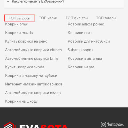
+
Как легко чистить EVA-коврики?
качества.
ТОП марки
ТОП фильтры
ТОП товары
ТОП запросы
Коврик bmw
Коврик альфа ромео
Коврики mazda
Коврики сеат
Купить коврики на рено
Коврики для митсубиси
Автомобильные коврики citroen
Subaru коврик
Автомобильные коврики bmw
Коврики в авто ева
Купить коврики skoda
Коврики на уаз
Коврики в машину митсубиси
Интернет магазин автоковриков
Автомобильные коврики nissan
Коврики на шкоду
Коврики для volkswagen
Коврики рено
EVA-коврики для Volkswagen Pointer/Gol 2005
Коврики в салон Hyundai Coupe (RD) 1996-2002 I поколение
Коврики ева бмв
Korea Coupe
Мини коврики купить
Коврики peugeot
EVA-коврики для Great Wall Haval Jolion 2022
Mitsubishi коврики
Коврики в салон Mercedes-Benz W205 (C205) C-Class 2014 -
Коврики ваз
Коврики lexus
EVA-коврики для KIA Magentis 2004
Subaru коврики
2021 IV поколение EU Coupe