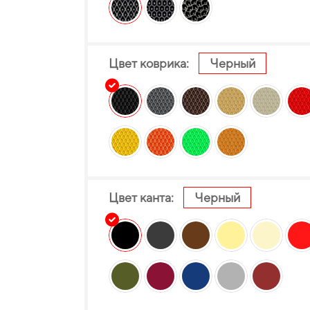
Цвет коврика:
Черный
Цвет канта:
Черный