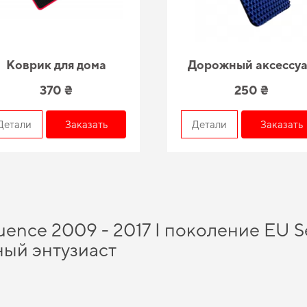
Коврик для дома
Дорожный аксессу
370 ₴
250 ₴
Детали
Заказать
Детали
Заказать
uence 2009 - 2017 I поколение EU S
ый энтузиаст
насладиться безупречной заботой о вашем автомобиле в любое время года. П
руете защитить салон от грязи,
заказать автоковрики
будет правильным шагом. 
 автомобиля, предназначенные для
land rover коврики
и гарантирует долговечн