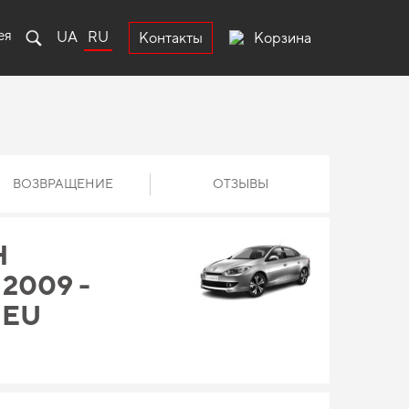
ея
UA
RU
Корзина
Контакты
ВОЗВРАЩЕНИЕ
ОТЗЫВЫ
Н
2009 -
 EU