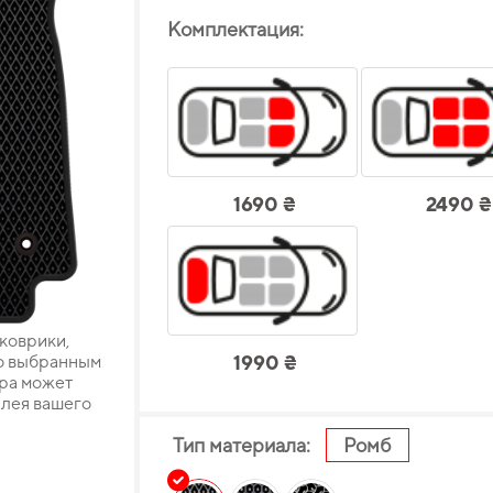
Комплектация:
1690 ₴
2490 ₴
 коврики,
о выбранным
1990 ₴
ара может
плея вашего
Тип материала:
Ромб