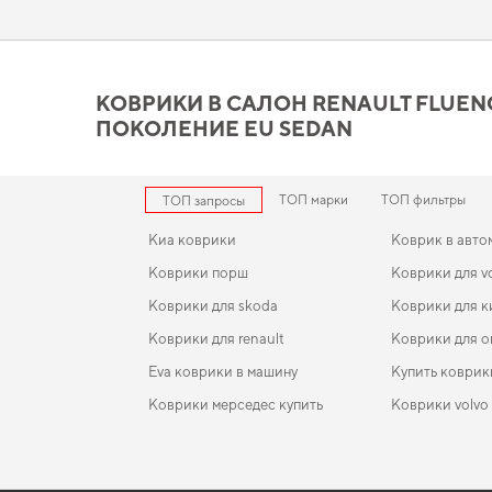
автомобилистов. Сделайте поездки более удобными,
аксесс
Коврики в салон Renault F
цене и качеству
КОВРИКИ В САЛОН RENAULT FLUENCE 
ПОКОЛЕНИЕ EU SEDAN
Созданные из прочного EVA материала, наши коврики обес
первоначальный внешний вид. Если хотите сохранить интер
правильного выбора,
коврики для geely gc5
,
коврики для toy
рекомендовать продукцию, в надежности которой уверены.
ТОП марки
ТОП фильтры
ТОП запросы
Киа коврики
Коврик в авто
Коврики порш
Коврики для v
Коврики для skoda
Коврики для к
Коврики для renault
Коврики для о
Eva коврики в машину
Купить коврик
Коврики мерседес купить
Коврики volvo
Коврики suzuki
EVA-коврики для Lada 2115 2010
Коврики в салон Land Rover Range Rover (L322) 20
Коврики ева б
2010 III поколение EU Crossover