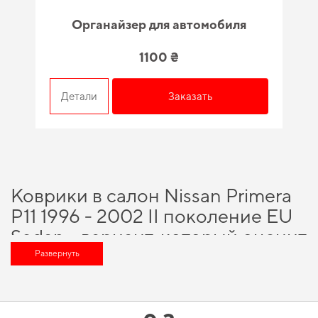
Органайзер для автомобиля
1100 ₴
Детали
Заказать
Коврики в салон Nissan Primera
P11 1996 - 2002 II поколение EU
Sedan - вариант, который оценит
любой автомобильный
Развернуть
энтузиаст
С доверенным брендом и крепкой репутацией, вы можете рассчитывать
на непревзойденное качество продукции, а именно
купить 3d коврики