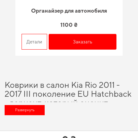
Органайзер для автомобиля
1100 ₴
Детали
Заказать
Коврики в салон Kia Rio 2011 -
2017 III поколение EU Hatchback
- вариант, который оценит
любой автомобильный
Развернуть
энтузиаст
Позаботьтесь о комфорте в дороге,
купить коврики в ауди
и насладиться
безупречной заботой о вашем автомобиле в любое время года. Сделайте