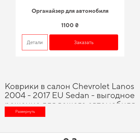
Органайзер для автомобиля
1100 ₴
Детали
Заказать
Коврики в салон Chevrolet Lanos
2004 - 2017 EU Sedan - выгодное
решение для вашего автомобиля
Развернуть
С доверенным брендом и крепкой репутацией, вы можете рассчитывать
на непревзойденное качество продукции, а именно
автоаксессуары
купить
и насладиться безупречной заботой о вашем автомобиле в любое
время года. Обновите интерьер автомобиля без переплат -
коврики в
машину цена
оправдывает свою популярность. Хотите быстро обновить