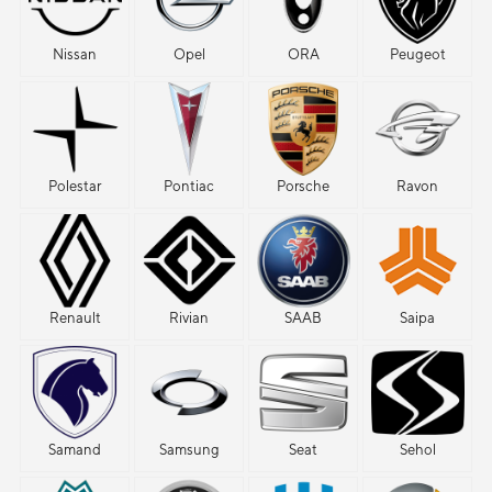
Nissan
Opel
ORA
Peugeot
Polestar
Pontiac
Porsche
Ravon
Renault
Rivian
SAAB
Saipa
Samand
Samsung
Seat
Sehol