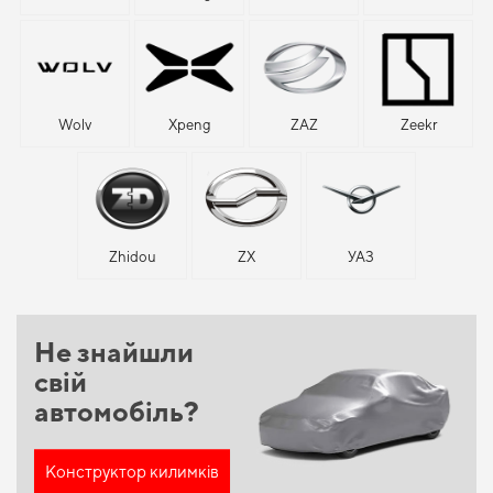
Wolv
Xpeng
ZAZ
Zeekr
Zhidou
ZX
УАЗ
Не знайшли
свій
автомобіль?
Конструктор килимків