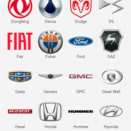
Dongfeng
Denza
Dodge
DS
Fiat
Fisker
Ford
GAZ
Geely
Genesis
GMC
Great Wall
Haval
Honda
Hummer
Hyundai